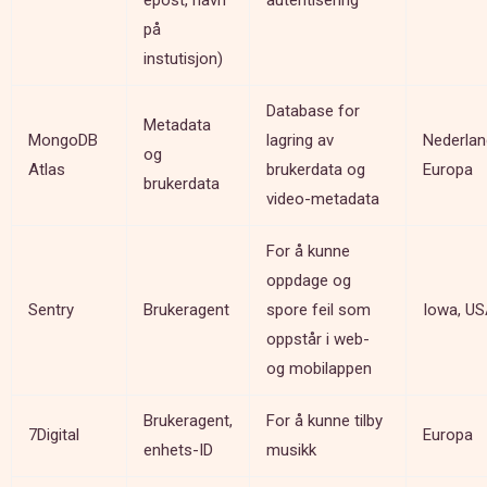
på
instutisjon)
Database for
Metadata
MongoDB
lagring av
Nederlan
og
Atlas
brukerdata og
Europa
brukerdata
video-metadata
For å kunne
oppdage og
Sentry
Brukeragent
spore feil som
Iowa, U
oppstår i web-
og mobilappen
Brukeragent,
For å kunne tilby
7Digital
Europa
enhets-ID
musikk