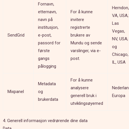
Fornavn,
Herndon,
etternavn,
For å kunne
VA, USA;
navn på
invitere
Las
institusjon,
registrerte
Vegas,
SendGrid
e-post,
brukere av
NV, USA;
passord for
Mundu og sende
og
første
varslinger, via e-
Chicago,
gangs
post.
IL, USA
pålogging
For å kunne
Metadata
analysere
Nederlan
Mixpanel
og
generell bruk i
Europa
brukerdata
utviklingsøyemed
4. Generell informasjon vedrørende dine data
Data