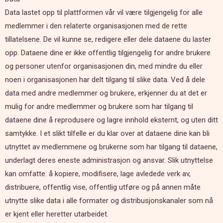
Data lastet opp til plattformen vår vil være tilgjengelig for alle
medlemmer i den relaterte organisasjonen med de rette
tillatelsene. De vil kunne se, redigere eller dele dataene du laster
opp. Dataene dine er ikke offentlig tilgjengelig for andre brukere
og personer utenfor organisasjonen din, med mindre du eller
noen i organisasjonen har delt tilgang til slike data. Ved å dele
data med andre medlemmer og brukere, erkjenner du at det er
mulig for andre medlemmer og brukere som har tilgang til
dataene dine å reprodusere og lagre innhold eksternt, og uten ditt
samtykke. I et slikt tilfelle er du klar over at dataene dine kan bli
utnyttet av medlemmene og brukerne som har tilgang til dataene,
underlagt deres eneste administrasjon og ansvar. Slik utnyttelse
kan omfatte: å kopiere, modifisere, lage avledede verk av,
distribuere, offentlig vise, offentlig utføre og på annen måte
utnytte slike data i alle formater og distribusjonskanaler som nå
er kjent eller heretter utarbeidet.