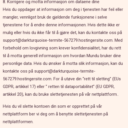
8. Korrigere og motta informasjon om dataene dine
Hvis du oppdager at informasjon om deg i tjenesten har feil eller
mangler, vennligst bruk de gjeldende funksjonene i selve
tjenestene for å endre denne informasjonen. Hvis dette ikke er
mulig eller hvis du ikke får til å gjøre det, kan du kontakte oss på
support@darkturquoise-termite-567279.hostingersite.com. Med
forbehold om lovgivning som krever konfidensialitet, har du rett
til å motta generell informasjon om hvordan Mundu bruker dine
personlige data. Hvis du ønsker å motta slik informasjon, kan du
kontakte oss på support@darkturquoise-termite-
567279.hostingersite.com. For å utøve din “rett til sletting” (EUs
GDPR, artikkel 17) eller ” retten til dataportabilitet” (EU GDPR,
artikkel 20), kan du bruke slettetjenesten på vår nettplattform..
Hvis du vil slette kontoen din som er opprettet på vår
nettplattform ber vi deg om å benytte slettetjenesten på
nettplattformen.