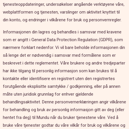
tjenesteoppdateringer, undersøkelser angående verktøyene våre,
webplattformen og tjenesten, varslinger om aktivitet knyttet til
din konto, og endringer i vilkårene for bruk og personvernregler.
Informasjonen din lagres og behandles i samsvar med kravene
som er angitt i General Data Protection Regulation (GDPR), som
nærmere forklart nedenfor. Vi vil bare beholde informasjonen din
så lenge det er nødvendig i samsvar med formålene som er
beskrevet i dette reglementet. Våre brukere og andre tredjeparter
har ikke tilgang til personlig informasjon som kan brukes til å
kontakte eller identifisere en registrert uten den registrertes
forutgående eksplisitte samtykke / godkjenning, eller på annen
måte uten juridisk grunnlag for enhver gjeldende
behandlingsaktivitet. Denne personvernerklæringen angir vilkårene
for behandling og bruk av personlig informasjon gitt av deg (eller
hentet fra deg) til Mundu når du bruker tjenestene våre. Ved å
bruke våre tjenester godtar du våre vilkår for bruk og vilkårene og