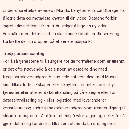
Under opprettelse av video i Mundu, benytter vi Local Storage for
å lagre data og metadata knyttet til din video. Dataene forblir
lagret i din nettleser frem til du velger å lage en ny video.
Formålet med dette er at du skal kunne forlate nettleseren og
fortsette der du stoppet på et senere tidspunkt.
Tredjepartsinnsamling
For å få tjenestene til å fungere for de formålene som er tiltenkt,
er det ofte nødvendig å dele noen av dataene dine med
tredjepartsleverandører. Vi kan dele dataene dine med Mundu
sine tilknyttede selskaper eller tilknyttede enheter som tilbyr
tjenester eller utfører databehandling på våre vegne eller for
datasentralisering og / eller logistikk; med leverandører,
konsulenter og andre tjenesteleverandører som trenger tilgang til
slik informasjon for å utføre arbeid på våre vegne og / eller for å
gjøre det mulig for dem å tilby tjenestene du ba om; og med