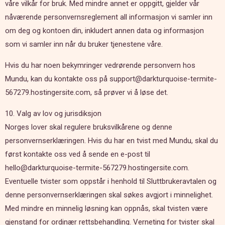
våre vilkår for bruk. Med mindre annet er oppgitt, gjelder vår
nåværende personvernsreglement all informasjon vi samler inn
om deg og kontoen din, inkludert annen data og informasjon
som vi samler inn når du bruker tjenestene våre.
Hvis du har noen bekymringer vedrørende personvern hos
Mundu, kan du kontakte oss på support@darkturquoise-termite-
567279.hostingersite.com, så prøver vi å løse det.
10. Valg av lov og jurisdiksjon
Norges lover skal regulere bruksvilkårene og denne
personvernserklæringen. Hvis du har en tvist med Mundu, skal du
først kontakte oss ved å sende en e-post til
hello@darkturquoise-termite-567279.hostingersite.com.
Eventuelle tvister som oppstår i henhold til Sluttbrukeravtalen og
denne personvernserklæringen skal søkes avgjort i minnelighet.
Med mindre en minnelig løsning kan oppnås, skal tvisten være
gjenstand for ordinær rettsbehandling. Verneting for tvister skal